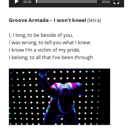
00:00
03:54
Groove Armada – I won’t kneel
(letra)
I, I long, to be beside of you,
I was wrong, to tell you what I knew
I know I’m a victim of my pride,
I belong, to all that I’ve been through