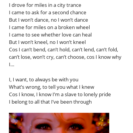
I drove for miles in a city trance
I came to ask for a second chance
But I won’t dance, no I won’t dance
I came for miles on a broken wheel
I came to see whether love can heal
But I won’t kneel, no I won’t kneel
Cos I can’t bend, can’t hold, can’t lend, can’t fold,
can’t lose, won’t cry, can’t choose, cos I know why
I…
I, I want, to always be with you
What’s wrong, to tell you what I knew
Cos I know, I know I’m a slave to lonely pride
I belong to all that I’ve been through