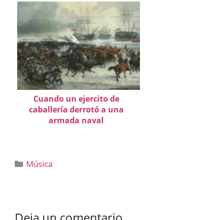
Cuando un ejercito de
caballería derrotó a una
armada naval
Categorías
Música
Deja un comentario