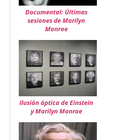
Documental: Últimas
sesiones de Marilyn
Monroe
Ilusión óptica de Einstein
y Marilyn Monroe