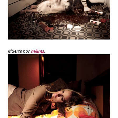
Muerte por
m&ms
.