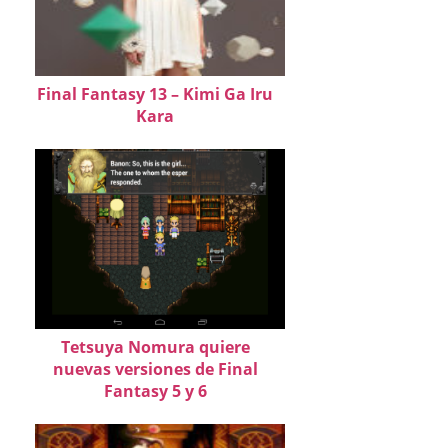
Final Fantasy 13 – Kimi Ga Iru
Kara
Tetsuya Nomura quiere
nuevas versiones de Final
Fantasy 5 y 6