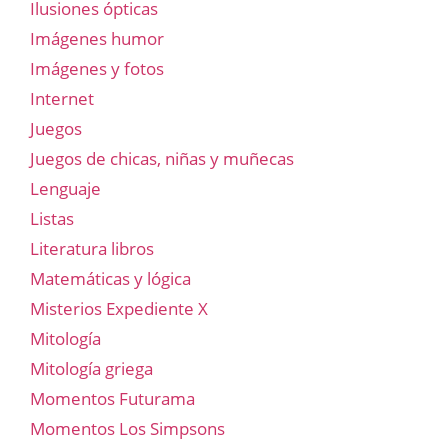
Ilusiones ópticas
Imágenes humor
Imágenes y fotos
Internet
Juegos
Juegos de chicas, niñas y muñecas
Lenguaje
Listas
Literatura libros
Matemáticas y lógica
Misterios Expediente X
Mitología
Mitología griega
Momentos Futurama
Momentos Los Simpsons