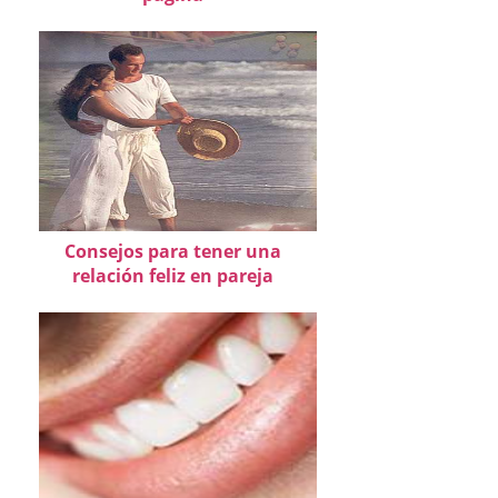
Consejos para tener una
relación feliz en pareja