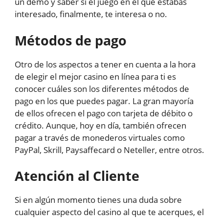
un demo y saber si el juego en el que estabas
interesado, finalmente, te interesa o no.
Métodos de pago
Otro de los aspectos a tener en cuenta a la hora
de elegir el mejor casino en línea para ti es
conocer cuáles son los diferentes métodos de
pago en los que puedes pagar. La gran mayoría
de ellos ofrecen el pago con tarjeta de débito o
crédito. Aunque, hoy en día, también ofrecen
pagar a través de monederos virtuales como
PayPal, Skrill, Paysaffecard o Neteller, entre otros.
Atención al Cliente
Si en algún momento tienes una duda sobre
cualquier aspecto del casino al que te acerques, el