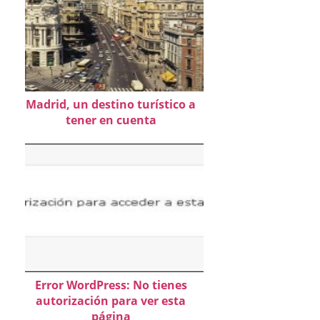
Madrid, un destino turístico a
tener en cuenta
Error WordPress: No tienes
autorización para ver esta
página