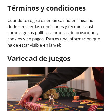
Términos y condiciones
Cuando te registres en un casino en línea, no
dudes en leer las condiciones y términos, así
como algunas políticas como las de privacidad y
cookies y de pagos. Esta es una información que
ha de estar visible en la web.
Variedad de juegos