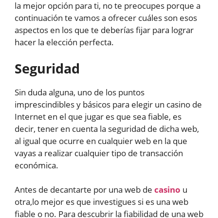
la mejor opción para ti, no te preocupes porque a
continuación te vamos a ofrecer cuáles son esos
aspectos en los que te deberías fijar para lograr
hacer la elección perfecta.
Seguridad
Sin duda alguna, uno de los puntos
imprescindibles y básicos para elegir un casino de
Internet en el que jugar es que sea fiable, es
decir, tener en cuenta la seguridad de dicha web,
al igual que ocurre en cualquier web en la que
vayas a realizar cualquier tipo de transacción
económica.
Antes de decantarte por una web de
casino
u
otra,lo mejor es que investigues si es una web
fiable o no. Para descubrir la fiabilidad de una web