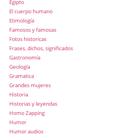
Egipto
El cuerpo humano
Etimología
Famosos y famosas
Fotos historicas
Frases, dichos, significados
Gastronomía
Geología
Gramatica
Grandes mujeres
Historia
Historias y leyendas
Homo Zapping
Humor
Humor audios