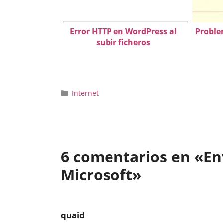
Error HTTP en WordPress al
Problem
subir ficheros
Categorías
Internet
6 comentarios en «Env
Microsoft»
quaid