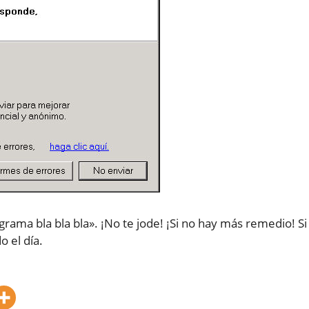
grama bla bla bla». ¡No te jode! ¡Si no hay más remedio! Si
 el día.