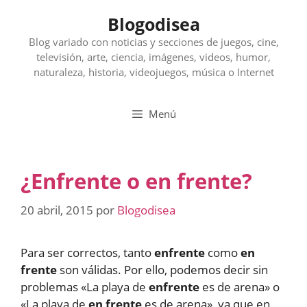
Saltar
Blogodisea
al
contenido
Blog variado con noticias y secciones de juegos, cine,
televisión, arte, ciencia, imágenes, videos, humor,
naturaleza, historia, videojuegos, música o Internet
Menú
¿Enfrente o en frente?
20 abril, 2015
por
Blogodisea
Para ser correctos, tanto
enfrente
como
en
frente
son válidas. Por ello, podemos decir sin
problemas «La playa de
enfrente
es de arena» o
«La playa de
en frente
es de arena», ya que en