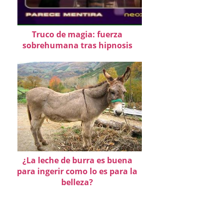
Truco de magia: fuerza
sobrehumana tras hipnosis
¿La leche de burra es buena
para ingerir como lo es para la
belleza?