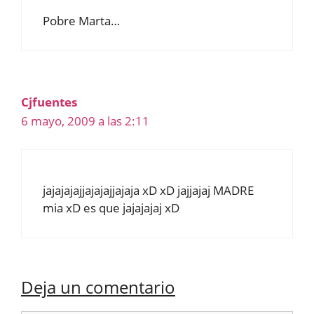
Pobre Marta…
Cjfuentes
6 mayo, 2009 a las 2:11
jajajajajjajajajjajaja xD xD jajjajaj MADRE
mia xD es que jajajajaj xD
Deja un comentario