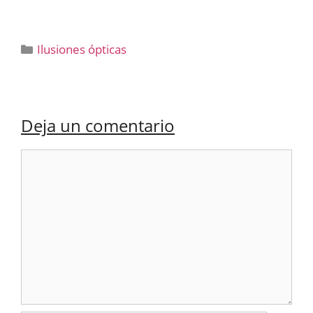
Categorías
Ilusiones ópticas
Deja un comentario
Comentario