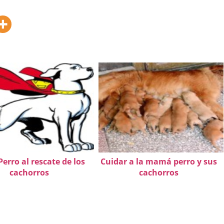
Perro al rescate de los
Cuidar a la mamá perro y sus
cachorros
cachorros