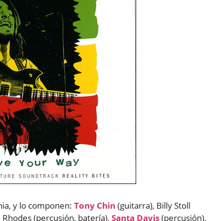
nia, y lo componen:
Tony Chin
(guitarra), Billy Stoll
 Rhodes (percusión, batería),
Santa Davis
(percusión),