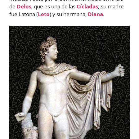
de
Delos
, que es una de las
Cícladas
; su madre
fue Latona (
Leto
) y su hermana,
Diana
.