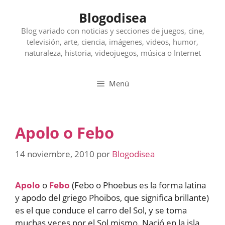
Saltar
Blogodisea
al
contenido
Blog variado con noticias y secciones de juegos, cine,
televisión, arte, ciencia, imágenes, videos, humor,
naturaleza, historia, videojuegos, música o Internet
Menú
Apolo o Febo
14 noviembre, 2010
por
Blogodisea
Apolo
o
Febo
(Febo o Phoebus es la forma latina
y apodo del griego Phoibos, que significa brillante)
es el que conduce el carro del Sol, y se toma
muchas veces por el Sol mismo. Nació en la isla