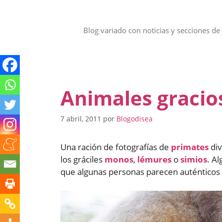
Saltar
al
contenido
Blog variado con noticias y secciones de 
Animales gracio
7 abril, 2011
por
Blogodisea
Una ración de fotografías de
primates
div
los gráciles
monos
,
lémures
o
simios
. A
que algunas personas parecen auténticos