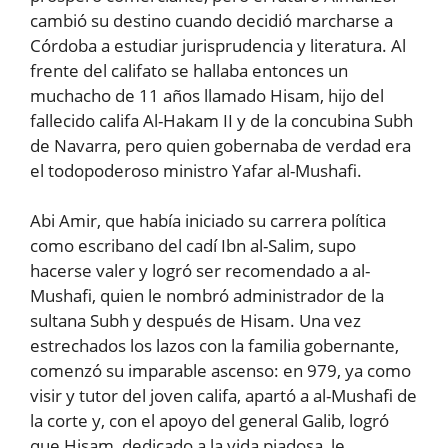
cambió su destino cuando decidió marcharse a
Córdoba a estudiar jurisprudencia y literatura. Al
frente del califato se hallaba entonces un
muchacho de 11 años llamado Hisam, hijo del
fallecido califa Al-Hakam II y de la concubina Subh
de Navarra, pero quien gobernaba de verdad era
el todopoderoso ministro Yafar al-Mushafi.
Abi Amir, que había iniciado su carrera política
como escribano del cadí Ibn al-Salim, supo
hacerse valer y logró ser recomendado a al-
Mushafi, quien le nombró administrador de la
sultana Subh y después de Hisam. Una vez
estrechados los lazos con la familia gobernante,
comenzó su imparable ascenso: en 979, ya como
visir y tutor del joven califa, apartó a al-Mushafi de
la corte y, con el apoyo del general Galib, logró
que Hisam, dedicado a la vida piadosa, le