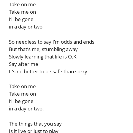
Take on me
Take me on
I’ll be gone
in a day or two
So needless to say I’m odds and ends
But that’s me, stumbling away
Slowly learning that life is O.K.
Say after me
It’s no better to be safe than sorry.
Take on me
Take me on
I’ll be gone
in a day or two.
The things that you say
Is it live or just to play