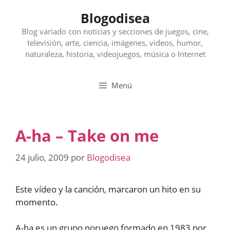
Saltar
Blogodisea
al
contenido
Blog variado con noticias y secciones de juegos, cine,
televisión, arte, ciencia, imágenes, videos, humor,
naturaleza, historia, videojuegos, música o Internet
Menú
A-ha – Take on me
24 julio, 2009
por
Blogodisea
Este vídeo y la canción, marcaron un hito en su
momento.
A-ha es un grupo noruego formado en 1983 por