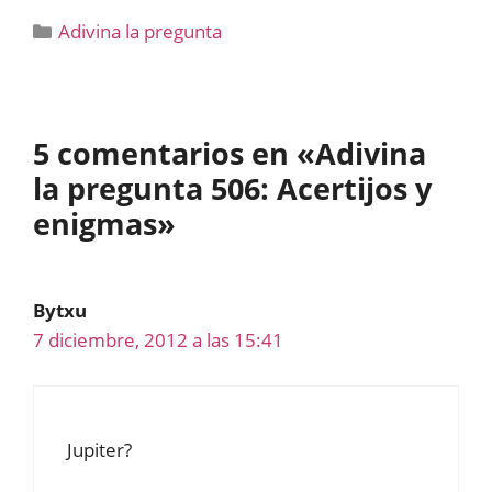
Categorías
Adivina la pregunta
5 comentarios en «Adivina
la pregunta 506: Acertijos y
enigmas»
Bytxu
7 diciembre, 2012 a las 15:41
Jupiter?