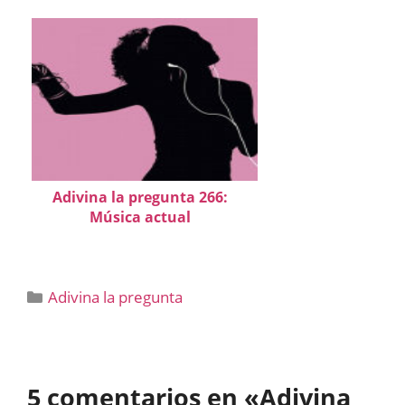
Adivina la pregunta 266:
Música actual
Categorías
Adivina la pregunta
5 comentarios en «Adivina