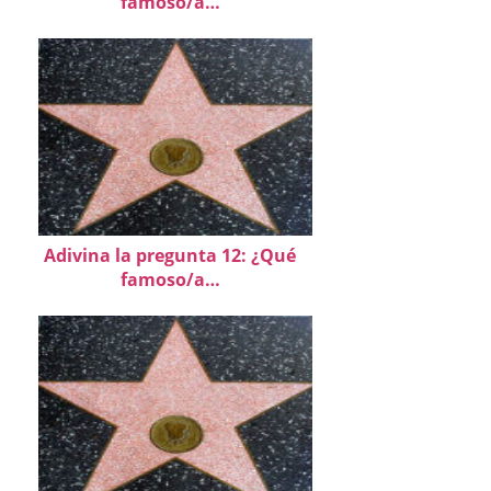
famoso/a…
Adivina la pregunta 12: ¿Qué
famoso/a…