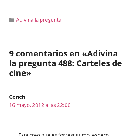
Categorías
Adivina la pregunta
9 comentarios en «Adivina
la pregunta 488: Carteles de
cine»
Conchi
16 mayo, 2012 a las 22:00
Esta creo que es forrest gump, espero