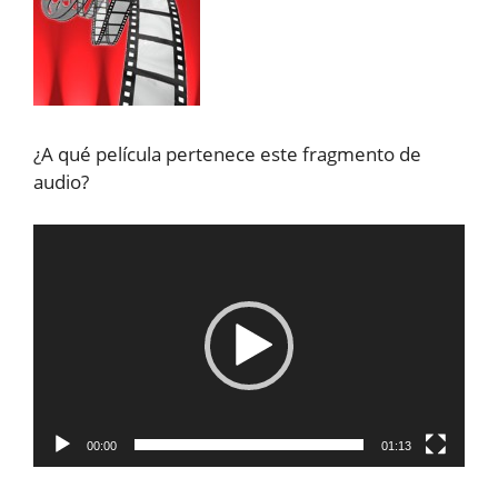
¿A qué película pertenece este fragmento de
audio?
Reproductor
de
vídeo
00:00
01:13