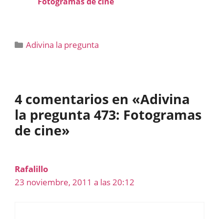
Fotogramas de cine
Categorías
Adivina la pregunta
4 comentarios en «Adivina
la pregunta 473: Fotogramas
de cine»
Rafalillo
23 noviembre, 2011 a las 20:12