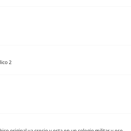
lico 2
chico original ya crecio y esta en un colegio militar y ese