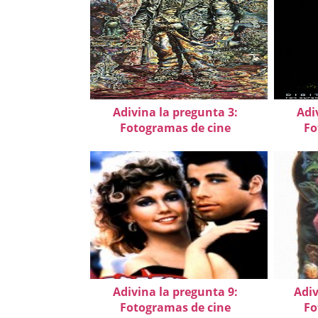
Adivina la pregunta 3:
Adi
Fotogramas de cine
Fo
Adivina la pregunta 9:
Adiv
Fotogramas de cine
Fo