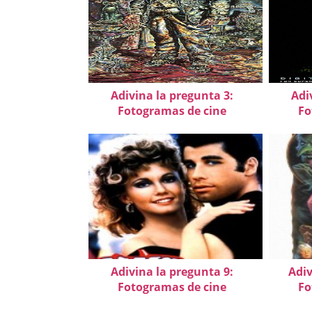
Adivina la pregunta 3:
Adi
Fotogramas de cine
Fo
Adivina la pregunta 9:
Adiv
Fotogramas de cine
Fo