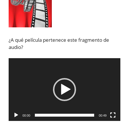
¿A qué película pertenece este fragmento de
audio?
Reproductor
de
vídeo
00:00
00:49