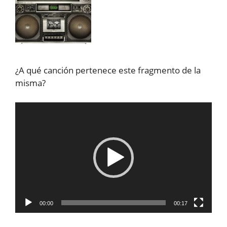
¿A qué canción pertenece este fragmento de la
misma?
Reproductor
de
vídeo
00:00
00:17