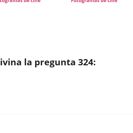
togramas de cine
Fotogramas de cine
vina la pregunta 324: