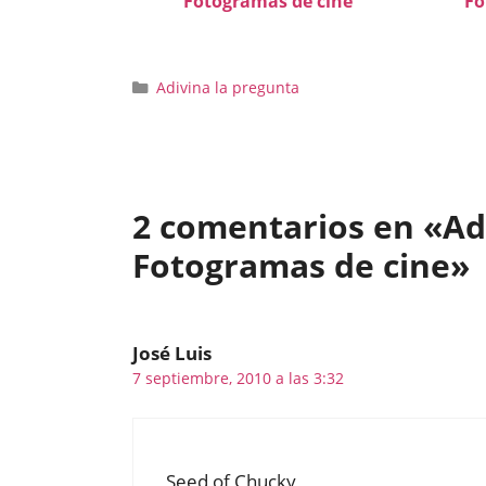
Fotogramas de cine
Fo
Categorías
Adivina la pregunta
2 comentarios en «Adi
Fotogramas de cine»
José Luis
7 septiembre, 2010 a las 3:32
Seed of Chucky