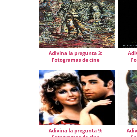
Adivina la pregunta 3:
Adi
Fotogramas de cine
Fo
Adivina la pregunta 9:
Adiv