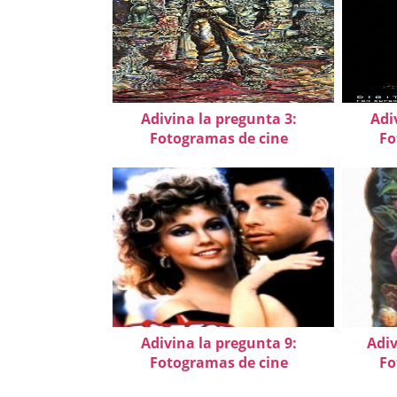
Adivina la pregunta 3:
Adi
Fotogramas de cine
Fo
Adivina la pregunta 9:
Adiv
Fotogramas de cine
Fo