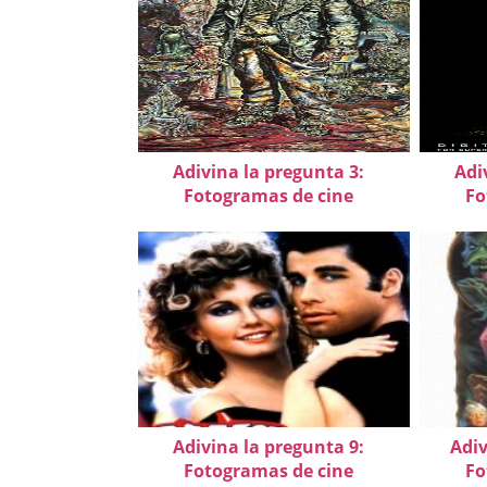
Adivina la pregunta 3:
Adi
Fotogramas de cine
Fo
Adivina la pregunta 9:
Adiv
Fotogramas de cine
Fo