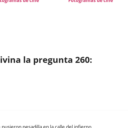
togramas de cine
Fotogramas de cine
vina la pregunta 260:
pusieron pesadilla en la calle del infierno