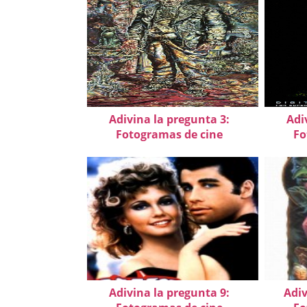
Adivina la pregunta 3:
Adi
Fotogramas de cine
Fo
Adivina la pregunta 9:
Adiv