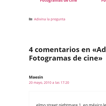
Fotogramas de cine
Fo
Categorías
Adivina la pregunta
4 comentarios en «Adi
Fotogramas de cine»
Maesin
20 mayo, 2010 a las 17:20
elmo street nightmare 1, en méxico le 