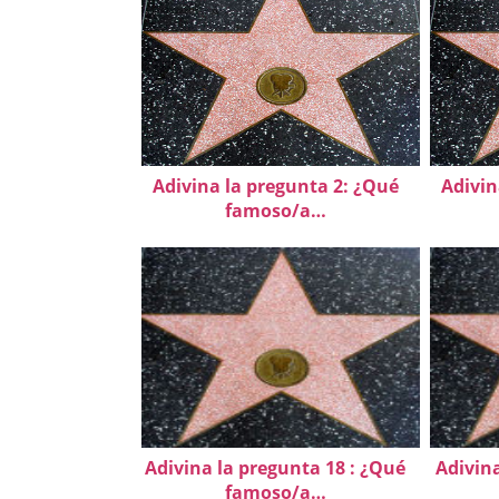
Adivina la pregunta 2: ¿Qué
Adivin
famoso/a…
Adivina la pregunta 18 : ¿Qué
Adivin
famoso/a…