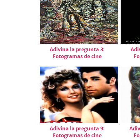
Adivina la pregunta 3:
Adi
Fotogramas de cine
Fo
Adivina la pregunta 9:
Adiv
Fotogramas de cine
Fo