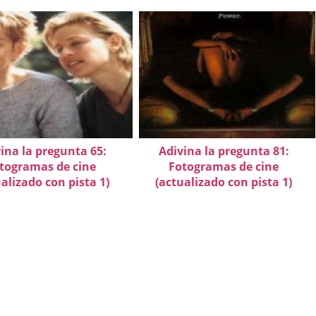
ina la pregunta 65:
Adivina la pregunta 81:
togramas de cine
Fotogramas de cine
alizado con pista 1)
(actualizado con pista 1)