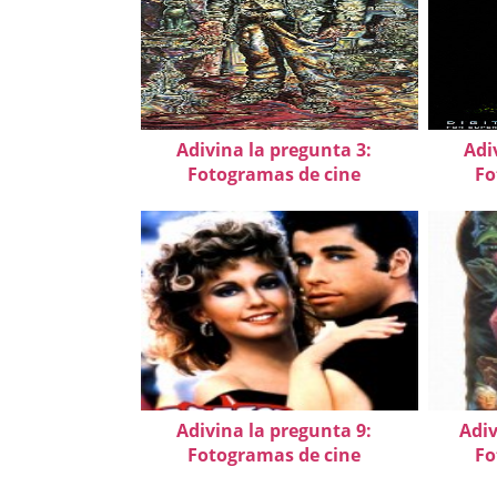
Adivina la pregunta 3:
Adi
Fotogramas de cine
Fo
Adivina la pregunta 9:
Adiv
Fotogramas de cine
Fo