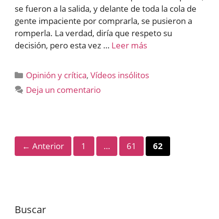
se fueron a la salida, y delante de toda la cola de
gente impaciente por comprarla, se pusieron a
romperla. La verdad, diría que respeto su
decisión, pero esta vez …
Leer más
Categorías
Opinión y crítica
,
Vídeos insólitos
Deja un comentario
Página
Página
Página
←
Anterior
1
…
61
62
Buscar