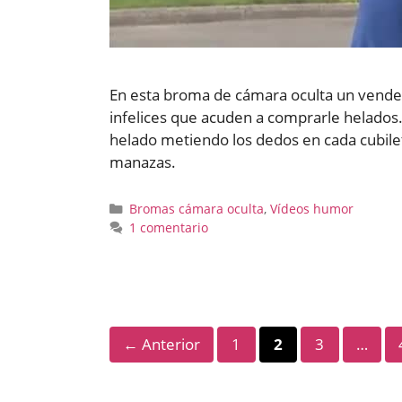
En esta broma de cámara oculta un vended
infelices que acuden a comprarle helados
helado metiendo los dedos en cada cubilet
manazas.
Categorías
Bromas cámara oculta
,
Vídeos humor
1 comentario
Página
Página
Página
←
Anterior
1
2
3
…