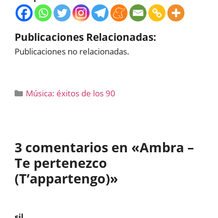
Publicaciones Relacionadas:
Publicaciones no relacionadas.
Categorías
Música: éxitos de los 90
3 comentarios en «Ambra –
Te pertenezco
(T’appartengo)»
sil