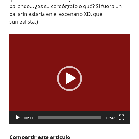
bailando… ¿es su coreógrafo o qué? Si fuera un
bailarín estaría en el escenario XD, qué
surrealista.)
Reproductor
de
vídeo
00:00
03:42
Compartir este artículo