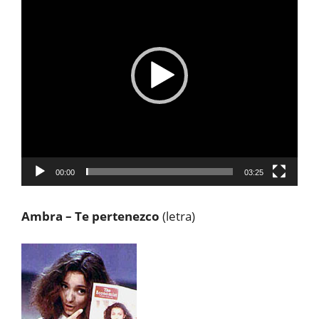
vídeo
00:00
03:25
Ambra – Te pertenezco
(letra)