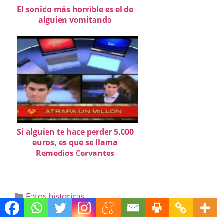
El sonido más horrible es el de
alguien vomitando
Si alguien te hace perder 5.000
euros, es que se llama
Remedios Cervantes
Categorías
Fotos historicas