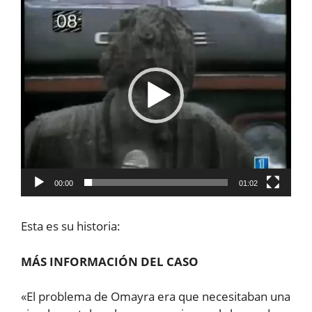
Reproductor
de
vídeo
00:00
01:02
Esta es su historia:
MÁS INFORMACIÓN DEL CASO
«El problema de Omayra era que necesitaban una