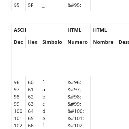
95
5F
_
&#95;
ASCII
HTML
HTML
Dec
Hex
Símbolo
Numero
Nombre
Des
96
60
`
&#96;
97
61
a
&#97;
98
62
b
&#98;
99
63
c
&#99;
100
64
d
&#100;
101
65
e
&#101;
102
66
f
&#102;