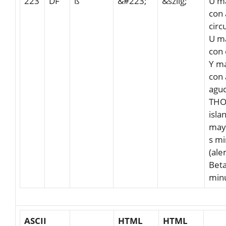
223
DF
ß
&#223;
&szlig;
U m
con 
circ
U m
con 
Y m
con 
agu
TH
isla
may
s mi
(ale
Bet
min
ASCII
HTML
HTML