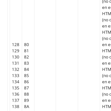
(no 
en e
HTM
(no 
en e
HTM
(no 
128
80
en e
129
81
HTM
130
82
(no 
131
83
en e
132
84
HTM
133
85
(no 
134
86
en e
135
87
HTM
136
88
(no 
137
89
en e
138
8A
HTM