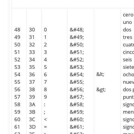
cero
uno
48
30
0
&#48;
dos
49
31
1
&#49;
tres
50
32
2
&#50;
cuat
51
33
3
&#51;
cinc
52
34
4
&#52;
seis
53
35
5
&#53;
siet
&lt;
54
36
6
&#54;
och
55
37
7
&#55;
nue
&gt;
56
38
8
&#56;
dos 
57
39
9
&#57;
punt
58
3A
:
&#58;
sign
59
3B
;
&#59;
men
60
3C
<
&#60;
sign
61
3D
=
&#61;
sign