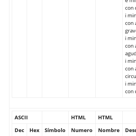
e mi
con 
i mi
con 
grav
i mi
con 
agu
i mi
con 
circ
i mi
con 
ASCII
HTML
HTML
Dec
Hex
Símbolo
Numero
Nombre
Des