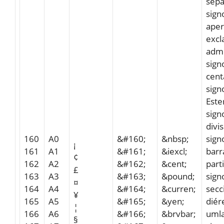
sepa
sign
aper
excl
admi
sign
cent
sign
Este
sign
divi
160
A0
&#160;
&nbsp;
sign
¡
161
A1
&#161;
&iexcl;
barr
¢
162
A2
&#162;
&cent;
part
£
163
A3
&#163;
&pound;
sign
¤
164
A4
&#164;
&curren;
secc
¥
165
A5
&#165;
&yen;
diér
¦
166
A6
&#166;
&brvbar;
uml
§