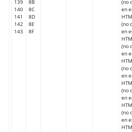
139
8B
(no 
140
8C
en e
141
8D
HTM
142
8E
(no 
143
8F
en e
HTM
(no 
en e
HTM
(no 
en e
HTM
(no 
en e
HTM
(no 
en e
HTM