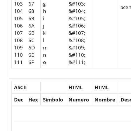
103
67
g
&#103;
acen
104
68
h
&#104;
105
69
i
&#105;
106
6A
j
&#106;
107
6B
k
&#107;
108
6C
l
&#108;
109
6D
m
&#109;
110
6E
n
&#110;
111
6F
o
&#111;
ASCII
HTML
HTML
Dec
Hex
Símbolo
Numero
Nombre
Des