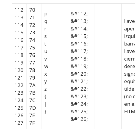
112
70
p
&#112;
113
71
q
&#113;
llav
114
72
r
&#114;
aper
115
73
s
&#115;
izqu
116
74
t
&#116;
barr
117
75
u
&#117;
llav
118
76
v
&#118;
cier
119
77
w
&#119;
der
120
78
x
&#120;
sign
121
79
y
&#121;
equi
122
7A
z
&#122;
tilde
123
7B
{
&#123;
(no 
124
7C
|
&#124;
en e
125
7D
}
&#125;
HTM
126
7E
~
&#126;
127
7F