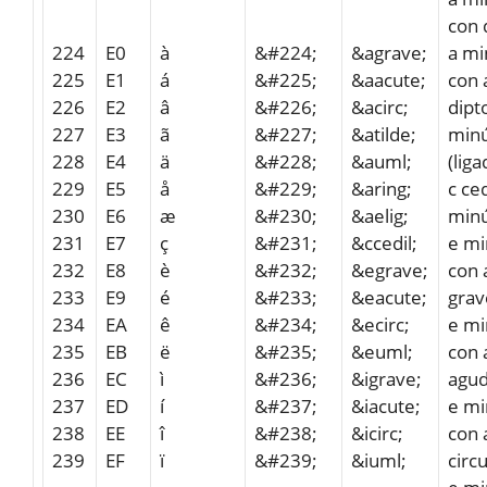
con 
224
E0
à
&#224;
&agrave;
a mi
225
E1
á
&#225;
&aacute;
con 
226
E2
â
&#226;
&acirc;
dipt
227
E3
ã
&#227;
&atilde;
minú
228
E4
ä
&#228;
&auml;
(liga
229
E5
å
&#229;
&aring;
c ced
230
E6
æ
&#230;
&aelig;
minú
231
E7
ç
&#231;
&ccedil;
e mi
232
E8
è
&#232;
&egrave;
con 
233
E9
é
&#233;
&eacute;
grav
234
EA
ê
&#234;
&ecirc;
e mi
235
EB
ë
&#235;
&euml;
con 
236
EC
ì
&#236;
&igrave;
agu
237
ED
í
&#237;
&iacute;
e mi
238
EE
î
&#238;
&icirc;
con 
239
EF
ï
&#239;
&iuml;
circ