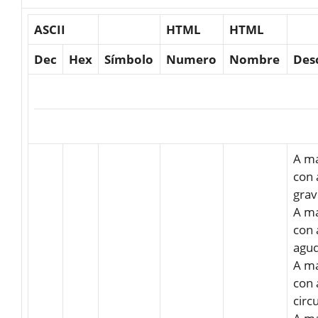
ASCII
HTML
HTML
Dec
Hex
Símbolo
Numero
Nombre
Des
A m
con 
gra
A m
con 
agu
A m
con 
circ