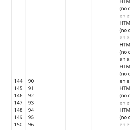
HTM
(no 
en e
HTM
(no 
en e
HTM
(no 
en e
HTM
(no 
144
90
en e
145
91
HTM
146
92
(no 
147
93
en e
148
94
HTM
149
95
(no 
150
96
en e