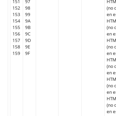
151
97
HTM
152
98
(no 
153
99
en e
154
9A
HTM
155
9B
(no 
156
9C
en e
157
9D
HTM
158
9E
(no 
159
9F
en e
HTM
(no 
en e
HTM
(no 
en e
HTM
(no 
en e