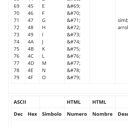
69
45
E
&#69;
70
46
F
&#70;
71
47
G
&#71;
símb
72
48
H
&#72;
arro
73
49
I
&#73;
74
4A
J
&#74;
75
4B
K
&#75;
76
4C
L
&#76;
77
4D
M
&#77;
78
4E
N
&#78;
79
4F
O
&#79;
ASCII
HTML
HTML
Dec
Hex
Símbolo
Numero
Nombre
Des