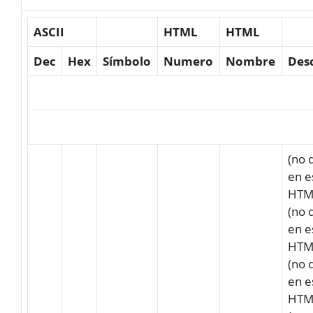
ASCII
HTML
HTML
Dec
Hex
Símbolo
Numero
Nombre
Des
(no 
en e
HTM
(no 
en e
HTM
(no 
en e
HTM