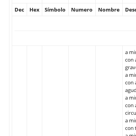
Dec
Hex
Símbolo
Numero
Nombre
Des
a mi
con 
grav
a mi
con 
agu
a mi
con 
circ
a mi
con 
a mi