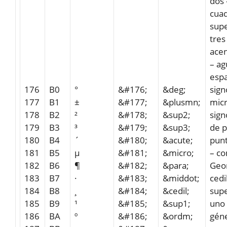
dos 
cua
supe
tres
ace
– a
esp
176
B0
°
&#176;
&deg;
sign
177
B1
±
&#177;
&plusmn;
mic
178
B2
²
&#178;
&sup2;
sign
179
B3
³
&#179;
&sup3;
de p
180
B4
´
&#180;
&acute;
pun
181
B5
µ
&#181;
&micro;
– c
182
B6
¶
&#182;
&para;
Geo
183
B7
·
&#183;
&middot;
cedi
184
B8
¸
&#184;
&cedil;
supe
185
B9
¹
&#185;
&sup1;
uno
186
BA
º
&#186;
&ordm;
gén