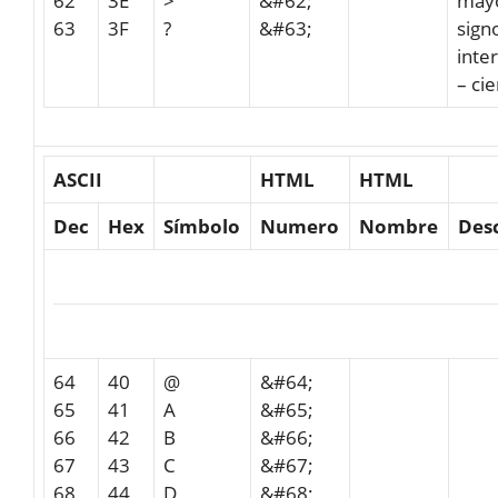
62
3E
>
&#62;
may
63
3F
?
&#63;
sign
inte
– cie
ASCII
HTML
HTML
Dec
Hex
Símbolo
Numero
Nombre
Des
64
40
@
&#64;
65
41
A
&#65;
66
42
B
&#66;
67
43
C
&#67;
68
44
D
&#68;