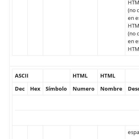
HTM
(no 
en e
HTM
(no 
en e
HTM
ASCII
HTML
HTML
Dec
Hex
Símbolo
Numero
Nombre
Des
espa