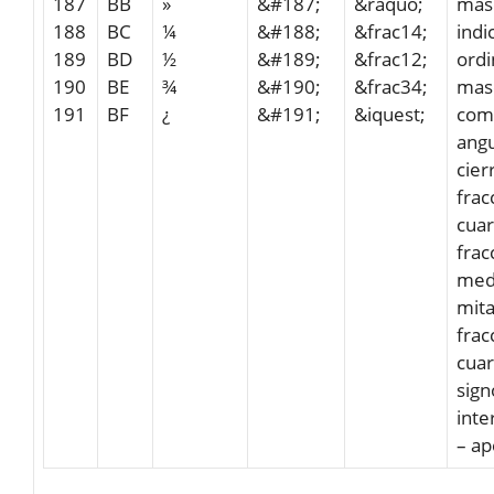
187
BB
»
&#187;
&raquo;
masc
188
BC
¼
&#188;
&frac14;
indi
189
BD
½
&#189;
&frac12;
ordi
190
BE
¾
&#190;
&frac34;
mas
191
BF
¿
&#191;
&iquest;
comi
angu
cier
frac
cuar
frac
med
mit
frac
cuar
sign
inte
– ap