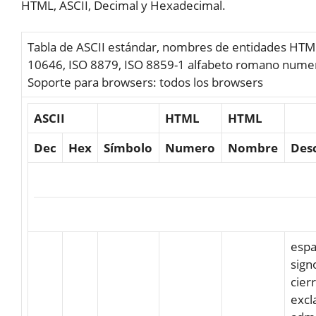
HTML, ASCII, Decimal y Hexadecimal.
Tabla de ASCII estándar, nombres de entidades HTM
10646, ISO 8879, ISO 8859-1 alfabeto romano nume
Soporte para browsers: todos los browsers
ASCII
HTML
HTML
Dec
Hex
Símbolo
Numero
Nombre
Des
espa
sign
cier
excl