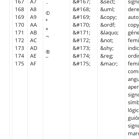
167
A7
&#167;
&sect;
sign
¨
168
A8
&#168;
&uml;
dere
©
169
A9
&#169;
&copy;
auto
ª
170
AA
&#170;
&ordf;
copy
«
171
AB
&#171;
&laquo;
gén
¬
172
AC
&#172;
&not;
femi
173
AD
&#173;
&shy;
indi
®
174
AE
&#174;
&reg;
ordi
¯
175
AF
&#175;
&macr;
femi
comi
angu
aper
sign
símb
lógi
guió
sign
mar