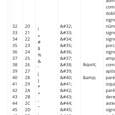
admi
comi
dobl
sign
32
20
&#32;
núm
!
33
21
&#33;
sign
»
34
22
&#34;
sign
#
35
23
&#35;
porc
$
36
24
&#36;
sign
%
37
25
&#37;
amp
&
&quot;
38
26
&#38;
comi
‘
39
27
&#39;
após
(
&amp;
40
28
&#40;
paré
)
41
29
&#41;
izqu
*
42
2A
&#42;
paré
+
43
2B
&#43;
der
,
44
2C
&#44;
aste
–
45
2D
&#45;
sign
.