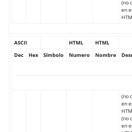
(no 
en e
HTM
ASCII
HTML
HTML
Dec
Hex
Símbolo
Numero
Nombre
Des
(no 
en e
HTM
(no 
en e