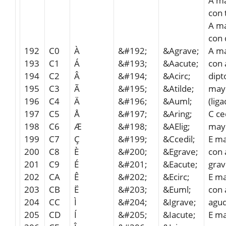
A m
con 
A m
con 
192
C0
À
&#192;
&Agrave;
A m
193
C1
Á
&#193;
&Aacute;
con 
194
C2
Â
&#194;
&Acirc;
dipt
195
C3
Ã
&#195;
&Atilde;
may
196
C4
Ä
&#196;
&Auml;
(lig
197
C5
Å
&#197;
&Aring;
C ce
198
C6
Æ
&#198;
&AElig;
may
199
C7
Ç
&#199;
&Ccedil;
E ma
200
C8
È
&#200;
&Egrave;
con 
201
C9
É
&#201;
&Eacute;
gra
202
CA
Ê
&#202;
&Ecirc;
E ma
203
CB
Ë
&#203;
&Euml;
con 
204
CC
Ì
&#204;
&Igrave;
agu
205
CD
Í
&#205;
&Iacute;
E ma