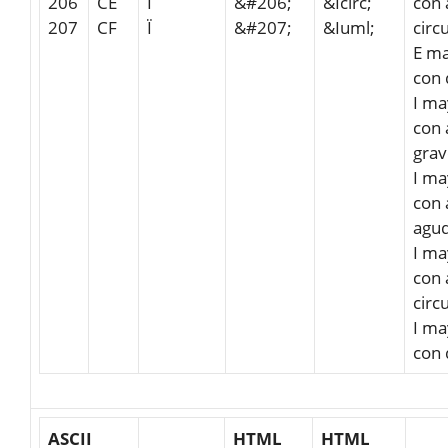
206
CE
Î
&#206;
&Icirc;
con 
207
CF
Ï
&#207;
&Iuml;
circ
E ma
con 
I ma
con 
gra
I ma
con 
agu
I ma
con 
circ
I ma
con 
ASCII
HTML
HTML