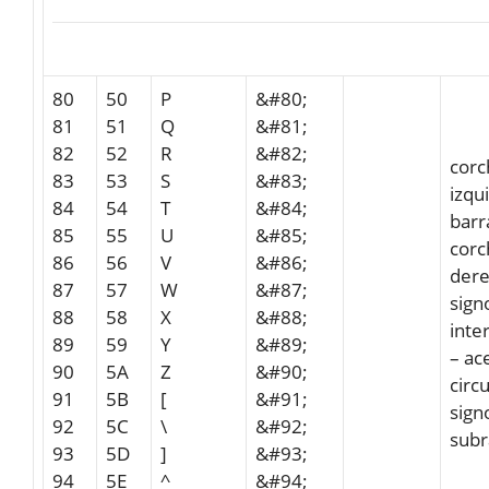
80
50
P
&#80;
81
51
Q
&#81;
82
52
R
&#82;
corc
83
53
S
&#83;
izqu
84
54
T
&#84;
barr
85
55
U
&#85;
corc
86
56
V
&#86;
der
87
57
W
&#87;
sign
88
58
X
&#88;
inte
89
59
Y
&#89;
– ac
90
5A
Z
&#90;
circ
91
5B
[
&#91;
sign
92
5C
\
&#92;
sub
93
5D
]
&#93;
94
5E
^
&#94;