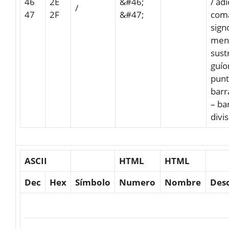
46
2E
&#46;
/ ad
/
47
2F
&#47;
com
sign
men
sust
guío
pun
barr
– ba
divi
ASCII
HTML
HTML
Dec
Hex
Símbolo
Numero
Nombre
Desc