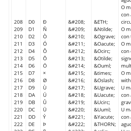
O m
con 
208
D0
Ð
&#208;
&ETH;
circ
209
D1
Ñ
&#209;
&Ntilde;
O m
210
D2
Ò
&#210;
&Ograve;
con 
211
D3
Ó
&#211;
&Oacute;
O m
212
D4
Ô
&#212;
&Ocirc;
con 
213
D5
Õ
&#213;
&Otilde;
sign
214
D6
Ö
&#214;
&Ouml;
mult
215
D7
×
&#215;
&times;
O m
216
D8
Ø
&#216;
&Oslash;
with
217
D9
Ù
&#217;
&Ugrave;
U m
218
DA
Ú
&#218;
&Uacute;
con 
219
DB
Û
&#219;
&Ucirc;
gra
220
DC
Ü
&#220;
&Uuml;
U m
221
DD
Ý
&#221;
&Yacute;
con 
222
DE
Þ
&#222;
&THORN;
agu