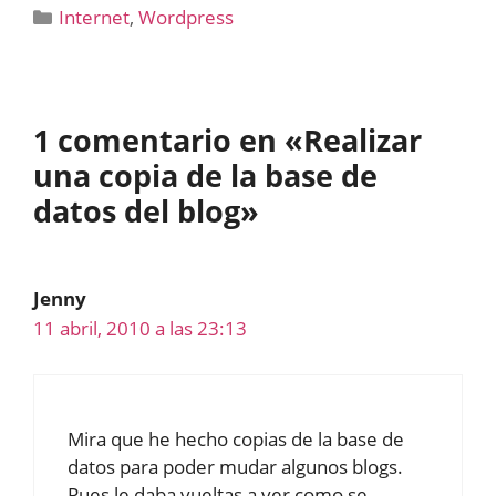
Categorías
Internet
,
Wordpress
1 comentario en «Realizar
una copia de la base de
datos del blog»
Jenny
11 abril, 2010 a las 23:13
Mira que he hecho copias de la base de
datos para poder mudar algunos blogs.
Pues le daba vueltas a ver como se