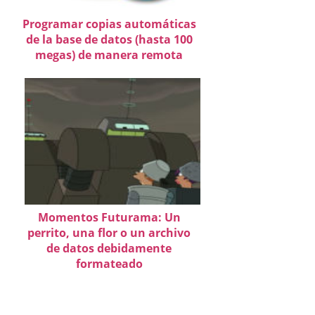
Programar copias automáticas
de la base de datos (hasta 100
megas) de manera remota
Momentos Futurama: Un
perrito, una flor o un archivo
de datos debidamente
formateado