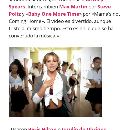
Spears
. Intercambien
Max Martin
por
Steve
Poltz
y «
Baby One More Time
» por «Mama’s not
Coming Home». El vídeo es divertido, aunque
triste al mismo tiempo. Esto es en lo que se ha
convertido la música.»
¿Usaron
Paris Hilton
o
Jesulín de Ubrique