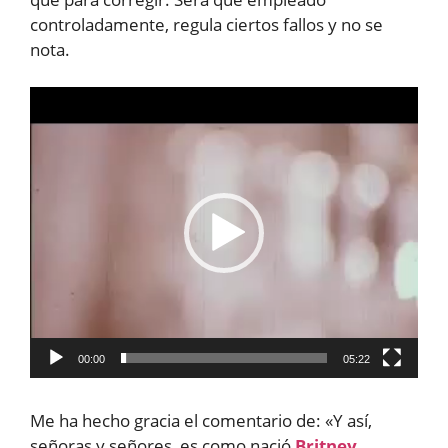
controladamente, regula ciertos fallos y no se
nota.
Reproductor
de
vídeo
00:00
05:22
Me ha hecho gracia el comentario de: «Y así,
señoras y señores, es como nació
Britney